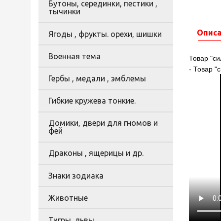
Бутоны, серединки, пестики ,
тычинки
Опис
Ягоды , фрукты. орехи, шишки
Военная тема
Товар "си
- Товар "
Гербы , медали , эмблемы
Гибкие кружева тонкие.
Домики, двери для гномов и
фей
Драконы , ящерицы и др.
Знаки зодиака
Животные
Тигры, львы