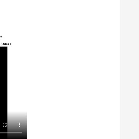
е.
длежат