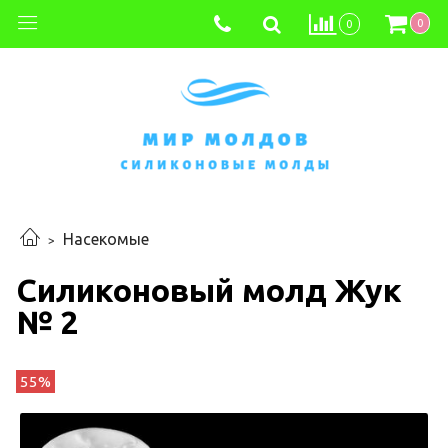
0
0
Насекомые
Силиконовый молд Жук
№ 2
55%