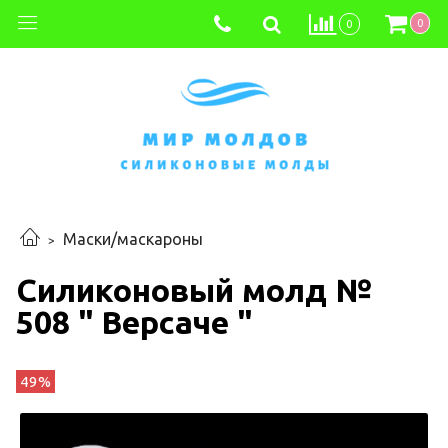
0
0
Маски/маскароны
Силиконовый молд №
508 " Версаче "
49%