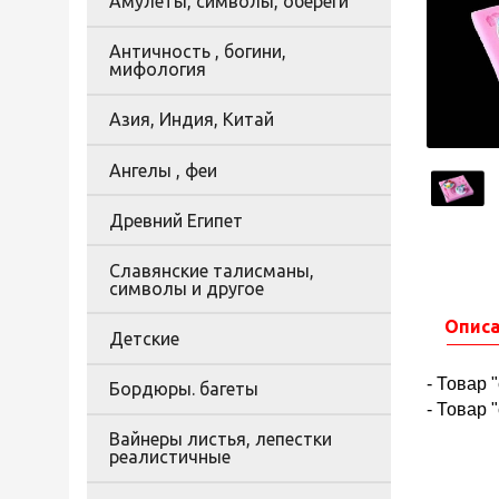
Амулеты, символы, обереги
Античность , богини,
мифология
Азия, Индия, Китай
Ангелы , феи
Древний Египет
Славянские талисманы,
символы и другое
Опис
Детские
- Товар 
Бордюры. багеты
- Товар 
Вайнеры листья, лепестки
реалистичные