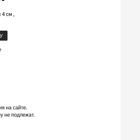
4 см ,
У
е
я на сайте.
у не подлежат.