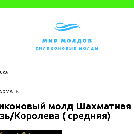
вка
АХМАТЫ
иконовый молд Шахматная 
зь/Королева ( средняя)