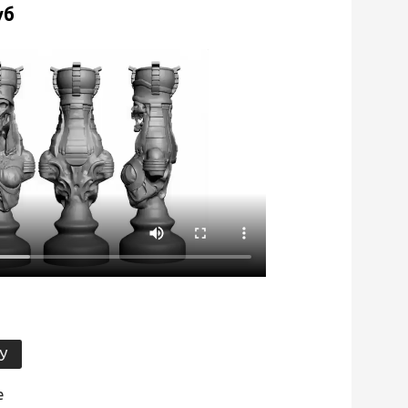
уб
У
е