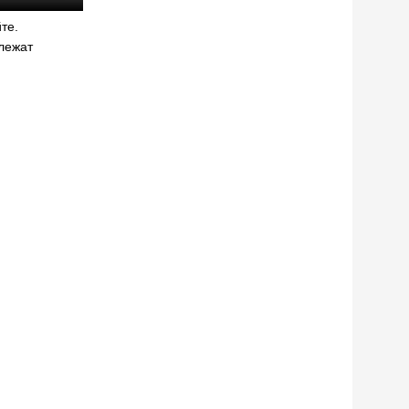
те.
длежат