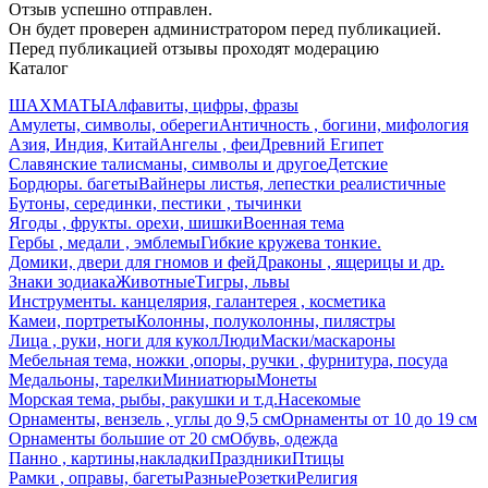
Отзыв успешно отправлен.
Он будет проверен администратором перед публикацией.
Перед публикацией отзывы проходят модерацию
Каталог
ШАХМАТЫ
Алфавиты, цифры, фразы
Амулеты, символы, обереги
Античность , богини, мифология
Азия, Индия, Китай
Ангелы , феи
Древний Египет
Славянские талисманы, символы и другое
Детские
Бордюры. багеты
Вайнеры листья, лепестки реалистичные
Бутоны, серединки, пестики , тычинки
Ягоды , фрукты. орехи, шишки
Военная тема
Гербы , медали , эмблемы
Гибкие кружева тонкие.
Домики, двери для гномов и фей
Драконы , ящерицы и др.
Знаки зодиака
Животные
Тигры, львы
Инструменты. канцелярия, галантерея , косметика
Камеи, портреты
Колонны, полуколонны, пилястры
Лица , руки, ноги для кукол
Люди
Маски/маскароны
Мебельная тема, ножки ,опоры, ручки , фурнитура, посуда
Медальоны, тарелки
Миниатюры
Монеты
Морская тема, рыбы, ракушки и т.д.
Насекомые
Орнаменты, вензель , углы до 9,5 см
Орнаменты от 10 до 19 см
Орнаменты большие от 20 см
Обувь, одежда
Панно , картины,накладки
Праздники
Птицы
Рамки , оправы, багеты
Разные
Розетки
Религия