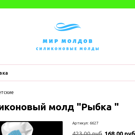
вка
тские
иконовый молд "Рыбка "
Артикул:
6627
423.00 руб
168.00 руб