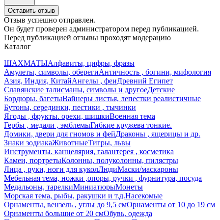
Оставить отзыв
Отзыв успешно отправлен.
Он будет проверен администратором перед публикацией.
Перед публикацией отзывы проходят модерацию
Каталог
ШАХМАТЫ
Алфавиты, цифры, фразы
Амулеты, символы, обереги
Античность , богини, мифология
Азия, Индия, Китай
Ангелы , феи
Древний Египет
Славянские талисманы, символы и другое
Детские
Бордюры. багеты
Вайнеры листья, лепестки реалистичные
Бутоны, серединки, пестики , тычинки
Ягоды , фрукты. орехи, шишки
Военная тема
Гербы , медали , эмблемы
Гибкие кружева тонкие.
Домики, двери для гномов и фей
Драконы , ящерицы и др.
Знаки зодиака
Животные
Тигры, львы
Инструменты. канцелярия, галантерея , косметика
Камеи, портреты
Колонны, полуколонны, пилястры
Лица , руки, ноги для кукол
Люди
Маски/маскароны
Мебельная тема, ножки ,опоры, ручки , фурнитура, посуда
Медальоны, тарелки
Миниатюры
Монеты
Морская тема, рыбы, ракушки и т.д.
Насекомые
Орнаменты, вензель , углы до 9,5 см
Орнаменты от 10 до 19 см
Орнаменты большие от 20 см
Обувь, одежда