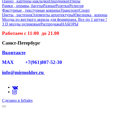
Панно , картины,накладки
Праздники
Птицы
Рамки , оправы, багеты
Разные
Розетки
Религия
Фактурные , текстурные коврики
Транспорт
Спорт
Цветы , растения
Элементы архитектуры
Ювелирка , короны
Молды из жесткого акрила для фоамирана. Все по 1 штуке !
3 D молды целиковые
Распродажа
НАБОРЫ
Работаем с 11:00 до 21.00
Санкт-Петербург
Вконтакте
MAX +7(961)807-52-30
info@mirmoldov.ru
Сделано в InSales