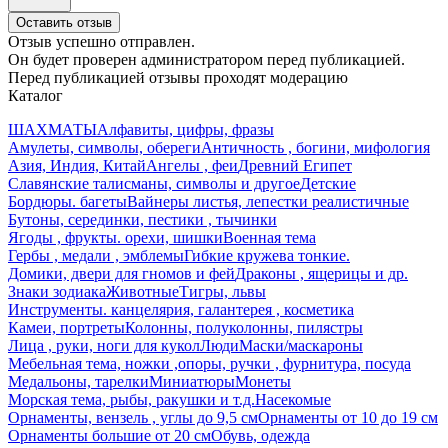
Оставить отзыв
Отзыв успешно отправлен.
Он будет проверен администратором перед публикацией.
Перед публикацией отзывы проходят модерацию
Каталог
ШАХМАТЫ
Алфавиты, цифры, фразы
Амулеты, символы, обереги
Античность , богини, мифология
Азия, Индия, Китай
Ангелы , феи
Древний Египет
Славянские талисманы, символы и другое
Детские
Бордюры. багеты
Вайнеры листья, лепестки реалистичные
Бутоны, серединки, пестики , тычинки
Ягоды , фрукты. орехи, шишки
Военная тема
Гербы , медали , эмблемы
Гибкие кружева тонкие.
Домики, двери для гномов и фей
Драконы , ящерицы и др.
Знаки зодиака
Животные
Тигры, львы
Инструменты. канцелярия, галантерея , косметика
Камеи, портреты
Колонны, полуколонны, пилястры
Лица , руки, ноги для кукол
Люди
Маски/маскароны
Мебельная тема, ножки ,опоры, ручки , фурнитура, посуда
Медальоны, тарелки
Миниатюры
Монеты
Морская тема, рыбы, ракушки и т.д.
Насекомые
Орнаменты, вензель , углы до 9,5 см
Орнаменты от 10 до 19 см
Орнаменты большие от 20 см
Обувь, одежда