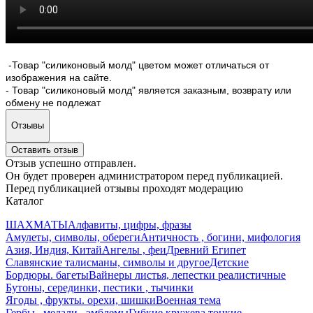
-Товар "силиконовый молд" цветом может отличаться от
изображения на сайте.
- Товар "силиконовый молд" является заказным, возврату или
обмену не подлежат
Отзывы
Оставить отзыв
Отзыв успешно отправлен.
Он будет проверен администратором перед публикацией.
Перед публикацией отзывы проходят модерацию
Каталог
ШАХМАТЫ
Алфавиты, цифры, фразы
Амулеты, символы, обереги
Античность , богини, мифология
Азия, Индия, Китай
Ангелы , феи
Древний Египет
Славянские талисманы, символы и другое
Детские
Бордюры. багеты
Вайнеры листья, лепестки реалистичные
Бутоны, серединки, пестики , тычинки
Ягоды , фрукты. орехи, шишки
Военная тема
Гербы , медали , эмблемы
Гибкие кружева тонкие.