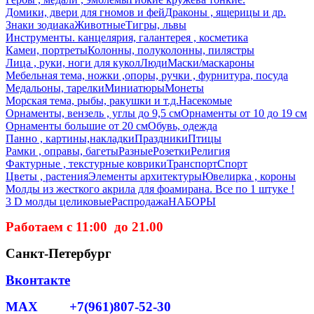
Домики, двери для гномов и фей
Драконы , ящерицы и др.
Знаки зодиака
Животные
Тигры, львы
Инструменты. канцелярия, галантерея , косметика
Камеи, портреты
Колонны, полуколонны, пилястры
Лица , руки, ноги для кукол
Люди
Маски/маскароны
Мебельная тема, ножки ,опоры, ручки , фурнитура, посуда
Медальоны, тарелки
Миниатюры
Монеты
Морская тема, рыбы, ракушки и т.д.
Насекомые
Орнаменты, вензель , углы до 9,5 см
Орнаменты от 10 до 19 см
Орнаменты большие от 20 см
Обувь, одежда
Панно , картины,накладки
Праздники
Птицы
Рамки , оправы, багеты
Разные
Розетки
Религия
Фактурные , текстурные коврики
Транспорт
Спорт
Цветы , растения
Элементы архитектуры
Ювелирка , короны
Молды из жесткого акрила для фоамирана. Все по 1 штуке !
3 D молды целиковые
Распродажа
НАБОРЫ
Работаем с 11:00 до 21.00
Санкт-Петербург
Вконтакте
MAX +7(961)807-52-30