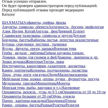
Отзыв успешно отправлен.
Он будет проверен администратором перед публикацией.
Перед публикацией отзывы проходят модерацию
Каталог
ШАХМАТЫ
Алфавиты, цифры, фразы
Амулеты, символы, обереги
Античность , богини, мифология
Азия, Индия, Китай
Ангелы , феи
Древний Египет
Славянские талисманы, символы и другое
Детские
Бордюры. багеты
Вайнеры листья, лепестки реалистичные
Бутоны, серединки, пестики , тычинки
Ягоды , фрукты. орехи, шишки
Военная тема
Гербы , медали , эмблемы
Гибкие кружева тонкие.
Домики, двери для гномов и фей
Драконы , ящерицы и др.
Знаки зодиака
Животные
Тигры, львы
Инструменты. канцелярия, галантерея , косметика
Камеи, портреты
Колонны, полуколонны, пилястры
Лица , руки, ноги для кукол
Люди
Маски/маскароны
Мебельная тема, ножки ,опоры, ручки , фурнитура, посуда
Медальоны, тарелки
Миниатюры
Монеты
Морская тема, рыбы, ракушки и т.д.
Насекомые
Орнаменты, вензель , углы до 9,5 см
Орнаменты от 10 до 19 см
Орнаменты большие от 20 см
Обувь, одежда
Панно , картины,накладки
Праздники
Птицы
Рамки , оправы, багеты
Разные
Розетки
Религия