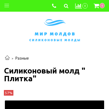
0
0
Разные
Силиконовый молд "
Плитка"
57%