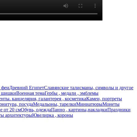
 феи
Древний Египет
Славянские талисманы, символы и другое
, шишки
Военная тема
Гербы , медали , эмблемы
нты. канцелярия, галантерея , косметика
Камеи, портреты
рнитура, посуда
Медальоны, тарелки
Миниатюры
Монеты
 от 20 см
Обувь, одежда
Панно , картины,накладки
Праздники
ы архитектуры
Ювелирка , короны