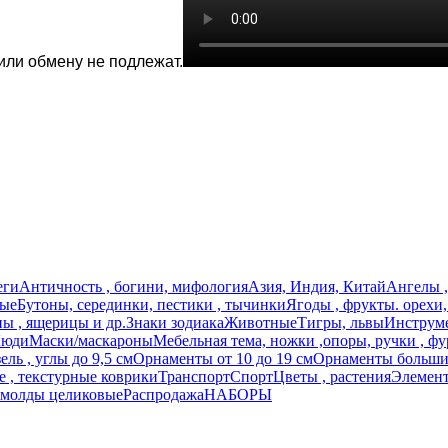
или обмену не подлежат.
еги
Античность , богини, мифология
Азия, Индия, Китай
Ангелы ,
ные
Бутоны, серединки, пестики , тычинки
Ягоды , фрукты. орехи
ы , ящерицы и др.
Знаки зодиака
Животные
Тигры, львы
Инструме
юди
Маски/маскароны
Мебельная тема, ножки ,опоры, ручки , фу
ль , углы до 9,5 см
Орнаменты от 10 до 19 см
Орнаменты большие
 , текстурные коврики
Транспорт
Спорт
Цветы , растения
Элемент
 молды целиковые
Распродажа
НАБОРЫ