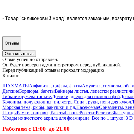
- Товар "силиконовый молд" является заказным, возврату 
Отзывы
Оставить отзыв
Отзыв успешно отправлен.
Он будет проверен администратором перед публикацией.
Перед публикацией отзывы проходят модерацию
Каталог
ШАХМАТЫ
Алфавиты, цифры, фразы
Амулеты, символы, обер
Детские
Бордюры. багеты
Вайнеры листья, лепестки реалистич
Гибкие кружева тонкие.
Домики, двери для гномов и фей
Дракон
Колонны, полуколонны, пилястры
Лица , руки, ноги для кукол
Л
Морская тема, рыбы, ракушки и т.д.
Насекомые
Орнаменты, вензе
Птицы
Рамки , оправы, багеты
Разные
Розетки
Религия
Фактурные
Молды из жесткого акрила для фоамирана. Все по 1 штуке !
3 D
Работаем с 11:00 до 21.00