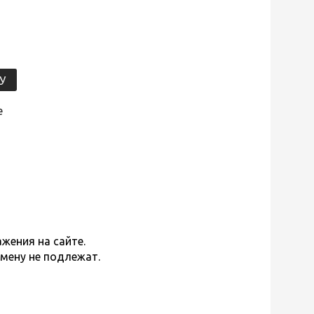
У
е
жения на сайте.
бмену не подлежат.