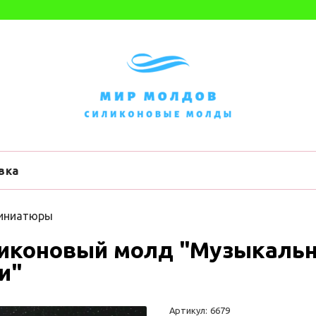
вка
иниатюры
иконовый молд "Музыкаль
и"
Артикул:
6679