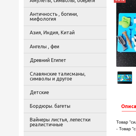
Амулеты, символы, обереги
Античность , богини,
мифология
Азия, Индия, Китай
Ангелы , феи
Древний Египет
Славянские талисманы,
символы и другое
Детские
Бордюры. багеты
Опис
Вайнеры листья, лепестки
Товар "си
реалистичные
- Товар "