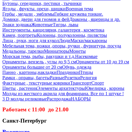
Бутоны, серединки, пестики , тычинки
Ягоды , фрукты. орехи, шишки
Военная тема
Гербы , медали , эмблемы
Гибкие кружева тонкие.
Домики, двери для гномов и фей
Драконы , ящерицы и др.
Знаки зодиака
Животные
Тигры, львы
Инструменты. канцелярия, галантерея , косметика
Камеи, портреты
Колонны, полуколонны, пилястры
Лица , руки, ноги для кукол
Люди
Маски/маскароны
Мебельная тема, ножки ,опоры, ручки , фурнитура, посуда
Медальоны, тарелки
Миниатюры
Монеты
Морская тема, рыбы, ракушки и т.д.
Насекомые
Орнаменты, вензель , углы до 9,5 см
Орнаменты от 10 до 19 см
Орнаменты большие от 20 см
Обувь, одежда
Панно , картины,накладки
Праздники
Птицы
Рамки , оправы, багеты
Разные
Розетки
Религия
Фактурные , текстурные коврики
Транспорт
Спорт
Цветы , растения
Элементы архитектуры
Ювелирка , короны
Молды из жесткого акрила для фоамирана. Все по 1 штуке !
3 D молды целиковые
Распродажа
НАБОРЫ
Работаем с 11:00 до 21.00
Санкт-Петербург
Вконтакте