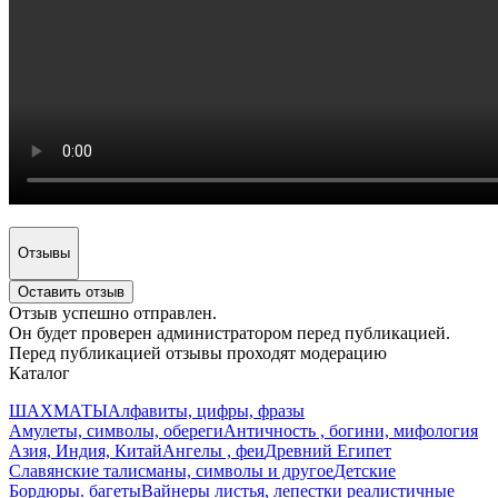
Отзывы
Оставить отзыв
Отзыв успешно отправлен.
Он будет проверен администратором перед публикацией.
Перед публикацией отзывы проходят модерацию
Каталог
ШАХМАТЫ
Алфавиты, цифры, фразы
Амулеты, символы, обереги
Античность , богини, мифология
Азия, Индия, Китай
Ангелы , феи
Древний Египет
Славянские талисманы, символы и другое
Детские
Бордюры. багеты
Вайнеры листья, лепестки реалистичные