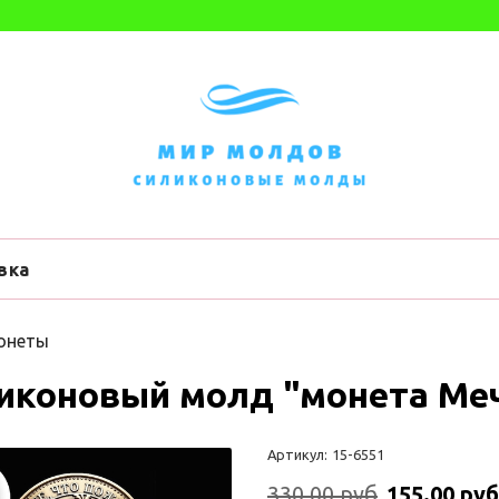
вка
онеты
иконовый молд "монета Ме
Артикул:
15-6551
330.00 руб
155.00 руб