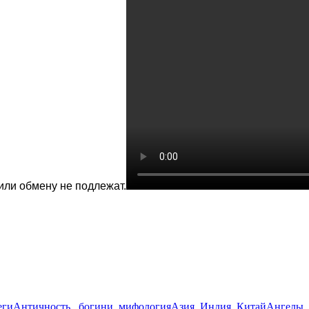
или обмену не подлежат.
еги
Античность , богини, мифология
Азия, Индия, Китай
Ангелы ,