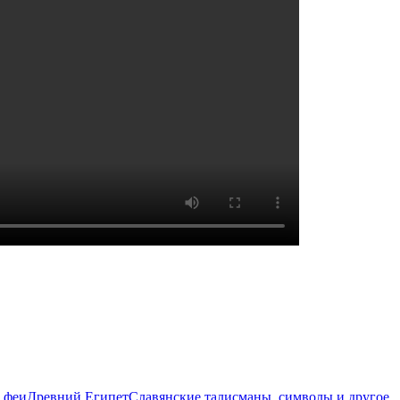
 феи
Древний Египет
Славянские талисманы, символы и другое