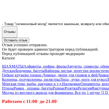
- Товар "силиконовый молд" является заказным, возврату или об
Отзывы
Оставить отзыв
Отзыв успешно отправлен.
Он будет проверен администратором перед публикацией.
Перед публикацией отзывы проходят модерацию
Каталог
ШАХМАТЫ
Алфавиты, цифры, фразы
Амулеты, символы, обер
Детские
Бордюры. багеты
Вайнеры листья, лепестки реалистич
Гибкие кружева тонкие.
Домики, двери для гномов и фей
Дракон
Колонны, полуколонны, пилястры
Лица , руки, ноги для кукол
Л
Морская тема, рыбы, ракушки и т.д.
Насекомые
Орнаменты, вензе
Птицы
Рамки , оправы, багеты
Разные
Розетки
Религия
Фактурные
Молды из жесткого акрила для фоамирана. Все по 1 штуке !
3 D
Работаем с 11:00 до 21.00