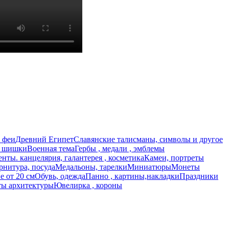
 феи
Древний Египет
Славянские талисманы, символы и другое
, шишки
Военная тема
Гербы , медали , эмблемы
нты. канцелярия, галантерея , косметика
Камеи, портреты
рнитура, посуда
Медальоны, тарелки
Миниатюры
Монеты
 от 20 см
Обувь, одежда
Панно , картины,накладки
Праздники
ы архитектуры
Ювелирка , короны