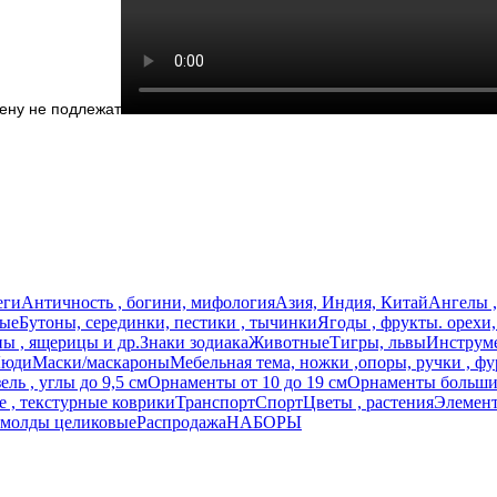
мену не подлежат
еги
Античность , богини, мифология
Азия, Индия, Китай
Ангелы ,
ные
Бутоны, серединки, пестики , тычинки
Ягоды , фрукты. орехи
ы , ящерицы и др.
Знаки зодиака
Животные
Тигры, львы
Инструме
юди
Маски/маскароны
Мебельная тема, ножки ,опоры, ручки , фу
ль , углы до 9,5 см
Орнаменты от 10 до 19 см
Орнаменты большие
 , текстурные коврики
Транспорт
Спорт
Цветы , растения
Элемент
 молды целиковые
Распродажа
НАБОРЫ