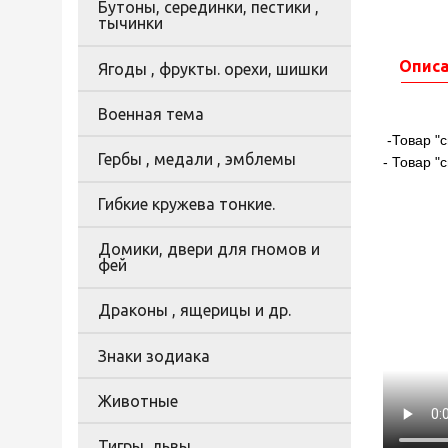
Бутоны, серединки, пестики ,
тычинки
Опис
Ягоды , фрукты. орехи, шишки
Военная тема
-Товар "с
Гербы , медали , эмблемы
- Товар "
Гибкие кружева тонкие.
Домики, двери для гномов и
фей
Драконы , ящерицы и др.
Знаки зодиака
Животные
Тигры, львы