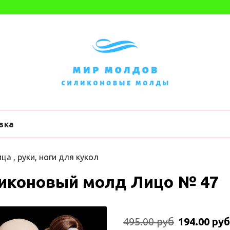
вка
ца , руки, ноги для кукол
иконовый молд Лицо № 47
495.00 руб
194.00 руб