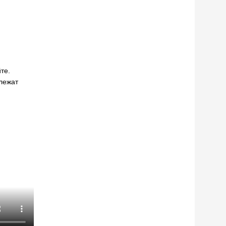
те.
длежат