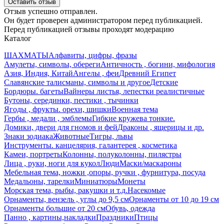
Оставить отзыв
Отзыв успешно отправлен.
Он будет проверен администратором перед публикацией.
Перед публикацией отзывы проходят модерацию
Каталог
ШАХМАТЫ
Алфавиты, цифры, фразы
Амулеты, символы, обереги
Античность , богини, мифология
Азия, Индия, Китай
Ангелы , феи
Древний Египет
Славянские талисманы, символы и другое
Детские
Бордюры. багеты
Вайнеры листья, лепестки реалистичные
Бутоны, серединки, пестики , тычинки
Ягоды , фрукты. орехи, шишки
Военная тема
Гербы , медали , эмблемы
Гибкие кружева тонкие.
Домики, двери для гномов и фей
Драконы , ящерицы и др.
Знаки зодиака
Животные
Тигры, львы
Инструменты. канцелярия, галантерея , косметика
Камеи, портреты
Колонны, полуколонны, пилястры
Лица , руки, ноги для кукол
Люди
Маски/маскароны
Мебельная тема, ножки ,опоры, ручки , фурнитура, посуда
Медальоны, тарелки
Миниатюры
Монеты
Морская тема, рыбы, ракушки и т.д.
Насекомые
Орнаменты, вензель , углы до 9,5 см
Орнаменты от 10 до 19 см
Орнаменты большие от 20 см
Обувь, одежда
Панно , картины,накладки
Праздники
Птицы