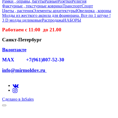
Рамки , оправы, багеты
Разные
Розетки
Религия
Фактурные , текстурные коврики
Транспорт
Спорт
Цветы , растения
Элементы архитектуры
Ювелирка , короны
Молды из жесткого акрила для фоамирана. Все по 1 штуке !
3 D молды целиковые
Распродажа
НАБОРЫ
Работаем с 11:00 до 21.00
Санкт-Петербург
Вконтакте
MAX +7(961)807-52-30
info@mirmoldov.ru
Сделано в InSales