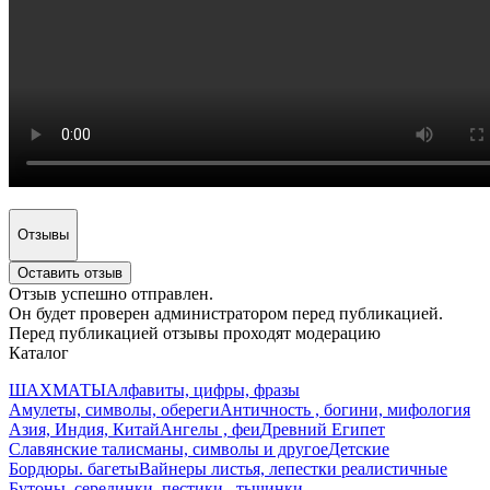
Отзывы
Оставить отзыв
Отзыв успешно отправлен.
Он будет проверен администратором перед публикацией.
Перед публикацией отзывы проходят модерацию
Каталог
ШАХМАТЫ
Алфавиты, цифры, фразы
Амулеты, символы, обереги
Античность , богини, мифология
Азия, Индия, Китай
Ангелы , феи
Древний Египет
Славянские талисманы, символы и другое
Детские
Бордюры. багеты
Вайнеры листья, лепестки реалистичные
Бутоны, серединки, пестики , тычинки