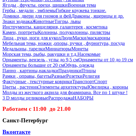
Ягоды , фрукты. орехи, шишки
Военная тема
Гербы , медали , эмблемы
Гибкие кружева тонкие.
Домики, двери для гномов и фей
Драконы , ящерицы и др.
Знаки зодиака
Животные
Тигры, львы
Инструменты. канцелярия, галантерея , косметика
Камеи, портреты
Колонны, полуколонны, пилястры
Лица , руки, ноги для кукол
Люди
Маски/маскароны
Мебельная тема, ножки ,опоры, ручки , фурнитура, посуда
Медальоны, тарелки
Миниатюры
Монеты
Морская тема, рыбы, ракушки и т.д.
Насекомые
Орнаменты, вензель , углы до 9,5 см
Орнаменты от 10 до 19 см
Орнаменты большие от 20 см
Обувь, одежда
Панно , картины,накладки
Праздники
Птицы
Рамки , оправы, багеты
Разные
Розетки
Религия
Фактурные , текстурные коврики
Транспорт
Спорт
Цветы , растения
Элементы архитектуры
Ювелирка , короны
Молды из жесткого акрила для фоамирана. Все по 1 штуке !
3 D молды целиковые
Распродажа
НАБОРЫ
Работаем с 11:00 до 21.00
Санкт-Петербург
Вконтакте