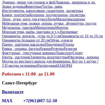
Домики, двери для гномов и фей
Драконы , ящерицы и др.
Знаки зодиака
Животные
Тигры, львы
Инструменты. канцелярия, галантерея , косметика
Камеи, портреты
Колонны, полуколонны, пилястры
Лица , руки, ноги для кукол
Люди
Маски/маскароны
Мебельная тема, ножки ,опоры, ручки , фурнитура, посуда
Медальоны, тарелки
Миниатюры
Монеты
Морская тема, рыбы, ракушки и т.д.
Насекомые
Орнаменты, вензель , углы до 9,5 см
Орнаменты от 10 до 19 см
Орнаменты большие от 20 см
Обувь, одежда
Панно , картины,накладки
Праздники
Птицы
Рамки , оправы, багеты
Разные
Розетки
Религия
Фактурные , текстурные коврики
Транспорт
Спорт
Цветы , растения
Элементы архитектуры
Ювелирка , короны
Молды из жесткого акрила для фоамирана. Все по 1 штуке !
3 D молды целиковые
Распродажа
НАБОРЫ
Работаем с 11:00 до 21.00
Санкт-Петербург
Вконтакте
MAX +7(961)807-52-30