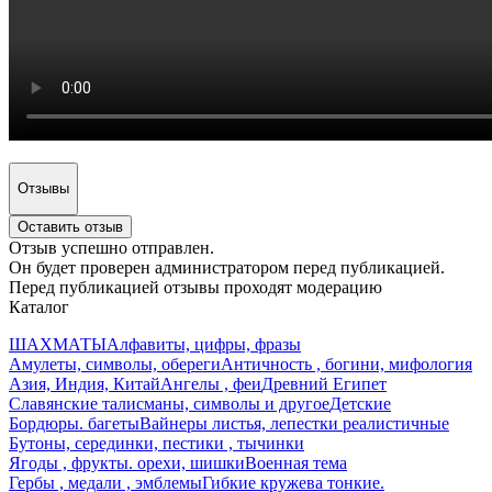
Отзывы
Оставить отзыв
Отзыв успешно отправлен.
Он будет проверен администратором перед публикацией.
Перед публикацией отзывы проходят модерацию
Каталог
ШАХМАТЫ
Алфавиты, цифры, фразы
Амулеты, символы, обереги
Античность , богини, мифология
Азия, Индия, Китай
Ангелы , феи
Древний Египет
Славянские талисманы, символы и другое
Детские
Бордюры. багеты
Вайнеры листья, лепестки реалистичные
Бутоны, серединки, пестики , тычинки
Ягоды , фрукты. орехи, шишки
Военная тема
Гербы , медали , эмблемы
Гибкие кружева тонкие.