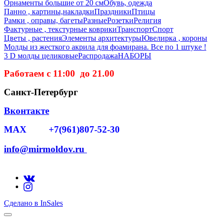
Орнаменты большие от 20 см
Обувь, одежда
Панно , картины,накладки
Праздники
Птицы
Рамки , оправы, багеты
Разные
Розетки
Религия
Фактурные , текстурные коврики
Транспорт
Спорт
Цветы , растения
Элементы архитектуры
Ювелирка , короны
Молды из жесткого акрила для фоамирана. Все по 1 штуке !
3 D молды целиковые
Распродажа
НАБОРЫ
Работаем с 11:00 до 21.00
Санкт-Петербург
Вконтакте
MAX +7(961)807-52-30
info@mirmoldov.ru
Сделано в InSales