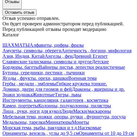
Отзывы
Оставить отзыв
Отзыв успешно отправлен.
Он будет проверен администратором перед публикацией.
Перед публикацией отзывы проходят модерацию
Каталог
ШАХМАТЫ
Алфавиты, цифры, фразы
Амулеты, символы, обереги
Античность , богини, мифология
Азия, Индия, Китай
Ангелы , феи
Древний Египет
Славянские талисманы, символы и другое
Детские
Бордюры. багеты
Вайнеры листья, лепестки реалистичные
Бутоны, серединки, пестики , тычинки
Ягоды , фрукты. орехи, шишки
Военная тема
Гербы , медали , эмблемы
Гибкие кружева тонкие.
Домики, двери для гномов и фей
Драконы , ящерицы и др.
Знаки зодиака
Животные
Тигры, львы
Инструменты. канцелярия, галантерея , косметика
Камеи, портреты
Колонны, полуколонны, пилястры
Лица , руки, ноги для кукол
Люди
Маски/маскароны
Мебельная тема, ножки ,опоры, ручки , фурнитура, посуда
Медальоны, тарелки
Миниатюры
Монеты
Морская тема, рыбы, ракушки и т.д.
Насекомые
Орнаменты, вензель , углы до 9,5 см
Орнаменты от 10 до 19 см