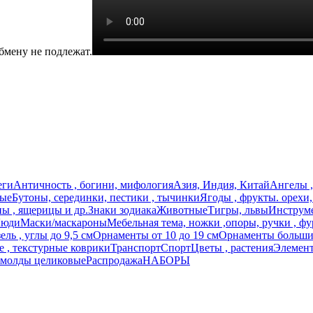
бмену не подлежат.
еги
Античность , богини, мифология
Азия, Индия, Китай
Ангелы ,
ные
Бутоны, серединки, пестики , тычинки
Ягоды , фрукты. орехи
ы , ящерицы и др.
Знаки зодиака
Животные
Тигры, львы
Инструме
юди
Маски/маскароны
Мебельная тема, ножки ,опоры, ручки , фу
ль , углы до 9,5 см
Орнаменты от 10 до 19 см
Орнаменты большие
 , текстурные коврики
Транспорт
Спорт
Цветы , растения
Элемент
 молды целиковые
Распродажа
НАБОРЫ