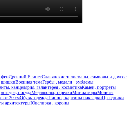
 феи
Древний Египет
Славянские талисманы, символы и другое
, шишки
Военная тема
Гербы , медали , эмблемы
нты. канцелярия, галантерея , косметика
Камеи, портреты
рнитура, посуда
Медальоны, тарелки
Миниатюры
Монеты
 от 20 см
Обувь, одежда
Панно , картины,накладки
Праздники
ы архитектуры
Ювелирка , короны