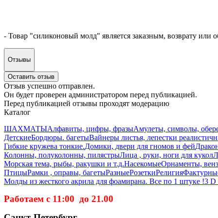
- Товар "силиконовый молд" является заказным, возврату или о
Отзывы
Оставить отзыв
Отзыв успешно отправлен.
Он будет проверен администратором перед публикацией.
Перед публикацией отзывы проходят модерацию
Каталог
ШАХМАТЫ
Алфавиты, цифры, фразы
Амулеты, символы, обер
Детские
Бордюры. багеты
Вайнеры листья, лепестки реалистич
Гибкие кружева тонкие.
Домики, двери для гномов и фей
Дракон
Колонны, полуколонны, пилястры
Лица , руки, ноги для кукол
Л
Морская тема, рыбы, ракушки и т.д.
Насекомые
Орнаменты, вензе
Птицы
Рамки , оправы, багеты
Разные
Розетки
Религия
Фактурные
Молды из жесткого акрила для фоамирана. Все по 1 штуке !
3 D
Работаем с 11:00 до 21.00
Санкт-Петербург