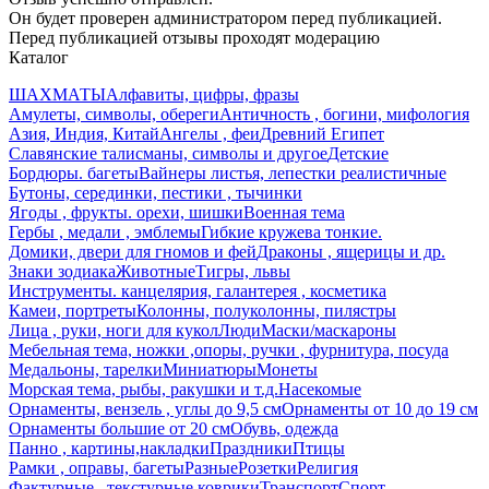
Он будет проверен администратором перед публикацией.
Перед публикацией отзывы проходят модерацию
Каталог
ШАХМАТЫ
Алфавиты, цифры, фразы
Амулеты, символы, обереги
Античность , богини, мифология
Азия, Индия, Китай
Ангелы , феи
Древний Египет
Славянские талисманы, символы и другое
Детские
Бордюры. багеты
Вайнеры листья, лепестки реалистичные
Бутоны, серединки, пестики , тычинки
Ягоды , фрукты. орехи, шишки
Военная тема
Гербы , медали , эмблемы
Гибкие кружева тонкие.
Домики, двери для гномов и фей
Драконы , ящерицы и др.
Знаки зодиака
Животные
Тигры, львы
Инструменты. канцелярия, галантерея , косметика
Камеи, портреты
Колонны, полуколонны, пилястры
Лица , руки, ноги для кукол
Люди
Маски/маскароны
Мебельная тема, ножки ,опоры, ручки , фурнитура, посуда
Медальоны, тарелки
Миниатюры
Монеты
Морская тема, рыбы, ракушки и т.д.
Насекомые
Орнаменты, вензель , углы до 9,5 см
Орнаменты от 10 до 19 см
Орнаменты большие от 20 см
Обувь, одежда
Панно , картины,накладки
Праздники
Птицы
Рамки , оправы, багеты
Разные
Розетки
Религия
Фактурные , текстурные коврики
Транспорт
Спорт