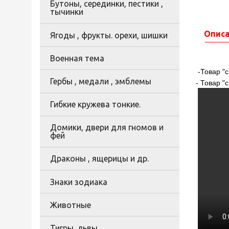
Бутоны, серединки, пестики ,
тычинки
Опис
Ягоды , фрукты. орехи, шишки
Военная тема
-Товар "с
Гербы , медали , эмблемы
- Товар "
Гибкие кружева тонкие.
Домики, двери для гномов и
фей
Драконы , ящерицы и др.
Знаки зодиака
Животные
Тигры, львы