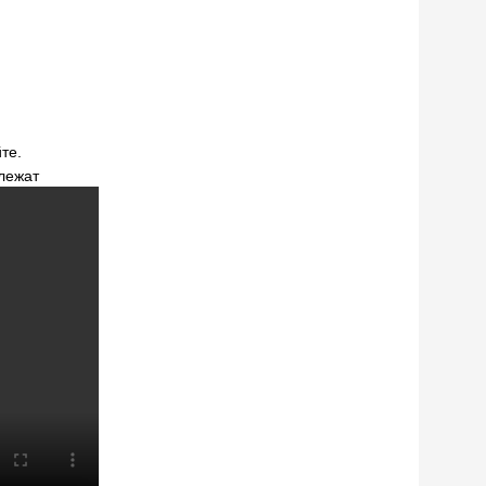
те.
длежат