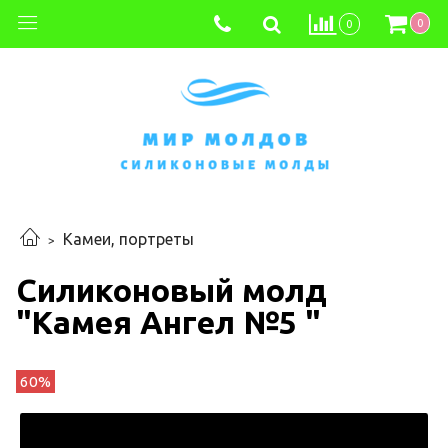
0
0
Камеи, портреты
Силиконовый молд
"Камея Ангел №5 "
60%