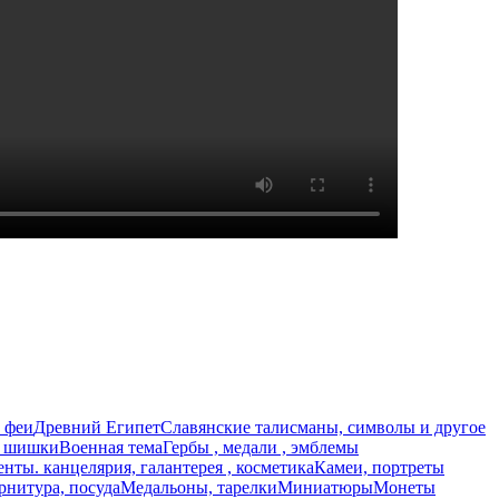
 феи
Древний Египет
Славянские талисманы, символы и другое
, шишки
Военная тема
Гербы , медали , эмблемы
нты. канцелярия, галантерея , косметика
Камеи, портреты
рнитура, посуда
Медальоны, тарелки
Миниатюры
Монеты