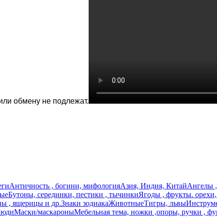
или обмену не подлежат.
еги
Античность , богини, мифология
Азия, Индия, Китай
Ангелы ,
ные
Бутоны, серединки, пестики , тычинки
Ягоды , фрукты. орехи
ы , ящерицы и др.
Знаки зодиака
Животные
Тигры, львы
Инструме
юди
Маски/маскароны
Мебельная тема, ножки ,опоры, ручки , фу