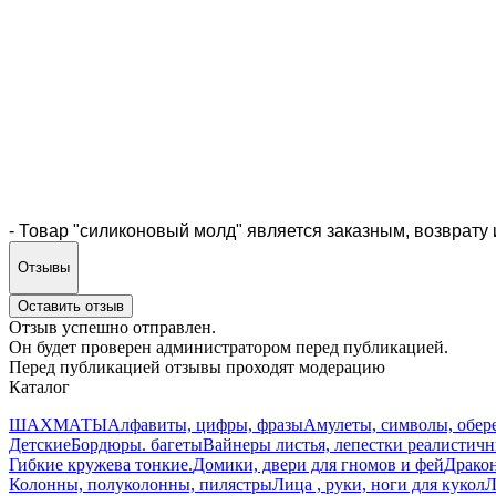
- Товар "силиконовый молд" является заказным, возврату 
Отзывы
Оставить отзыв
Отзыв успешно отправлен.
Он будет проверен администратором перед публикацией.
Перед публикацией отзывы проходят модерацию
Каталог
ШАХМАТЫ
Алфавиты, цифры, фразы
Амулеты, символы, обер
Детские
Бордюры. багеты
Вайнеры листья, лепестки реалистич
Гибкие кружева тонкие.
Домики, двери для гномов и фей
Дракон
Колонны, полуколонны, пилястры
Лица , руки, ноги для кукол
Л