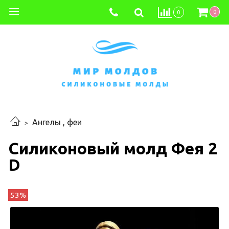
0
0
Ангелы , феи
Силиконовый молд Фея 2
D
53%