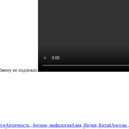
бмену не подлежат.
еги
Античность , богини, мифология
Азия, Индия, Китай
Ангелы ,