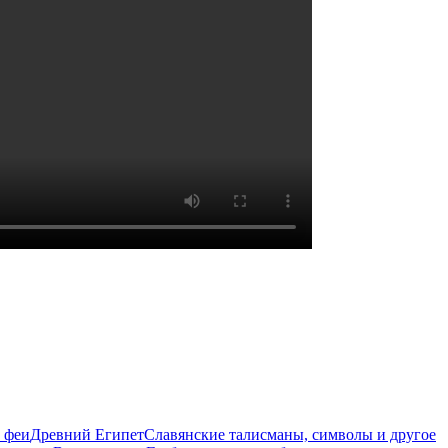
 феи
Древний Египет
Славянские талисманы, символы и другое