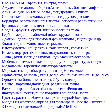
ШАХМАТЫ
Алфавиты, цифры, фразы
Амулеты, символы, обереги
Античность , богини, мифология
Азия, Индия, Китай
Ангелы , феи
Древний Египет
Славянские талисманы, символы и другое
Детские
Бордюры. багеты
Вайнеры листья, лепестки реалистичные
Бутоны, серединки, пестики , тычинки
Ягоды , фрукты. орехи, шишки
Военная тема
Гербы , медали , эмблемы
Гибкие кружева тонкие.
Домики, двери для гномов и фей
Драконы , ящерицы и др.
Знаки зодиака
Животные
Тигры, львы
Инструменты. канцелярия, галантерея , косметика
Камеи, портреты
Колонны, полуколонны, пилястры
Лица , руки, ноги для кукол
Люди
Маски/маскароны
Мебельная тема, ножки ,опоры, ручки , фурнитура, посуда
Медальоны, тарелки
Миниатюры
Монеты
Морская тема, рыбы, ракушки и т.д.
Насекомые
Орнаменты, вензель , углы до 9,5 см
Орнаменты от 10 до 19 см
Орнаменты большие от 20 см
Обувь, одежда
Панно , картины,накладки
Праздники
Птицы
Рамки , оправы, багеты
Разные
Розетки
Религия
Фактурные , текстурные коврики
Транспорт
Спорт
Цветы , растения
Элементы архитектуры
Ювелирка , короны
Молды из жесткого акрила для фоамирана. Все по 1 штуке !
3 D молды целиковые
Распродажа
НАБОРЫ