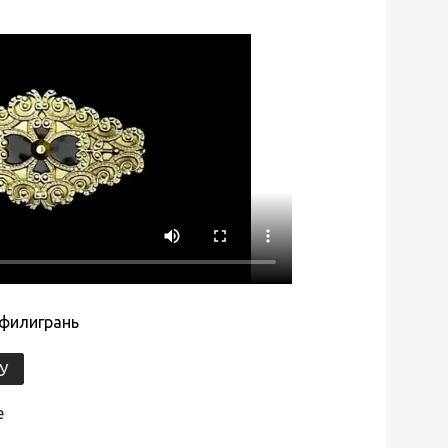
 филигрань
У
е