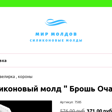
вка
елирка , короны
иконовый молд " Брошь Оч
Артикул:
7585
576.00 руб
371.00 руб