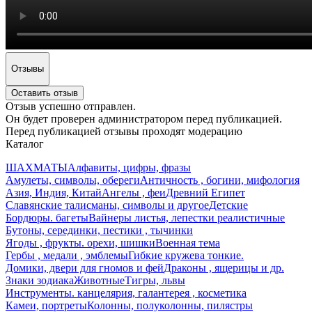
Отзывы
Оставить отзыв
Отзыв успешно отправлен.
Он будет проверен администратором перед публикацией.
Перед публикацией отзывы проходят модерацию
Каталог
ШАХМАТЫ
Алфавиты, цифры, фразы
Амулеты, символы, обереги
Античность , богини, мифология
Азия, Индия, Китай
Ангелы , феи
Древний Египет
Славянские талисманы, символы и другое
Детские
Бордюры. багеты
Вайнеры листья, лепестки реалистичные
Бутоны, серединки, пестики , тычинки
Ягоды , фрукты. орехи, шишки
Военная тема
Гербы , медали , эмблемы
Гибкие кружева тонкие.
Домики, двери для гномов и фей
Драконы , ящерицы и др.
Знаки зодиака
Животные
Тигры, львы
Инструменты. канцелярия, галантерея , косметика
Камеи, портреты
Колонны, полуколонны, пилястры