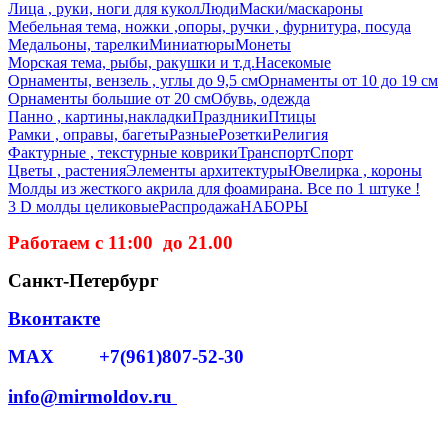
Лица , руки, ноги для кукол
Люди
Маски/маскароны
Мебельная тема, ножки ,опоры, ручки , фурнитура, посуда
Медальоны, тарелки
Миниатюры
Монеты
Морская тема, рыбы, ракушки и т.д.
Насекомые
Орнаменты, вензель , углы до 9,5 см
Орнаменты от 10 до 19 см
Орнаменты большие от 20 см
Обувь, одежда
Панно , картины,накладки
Праздники
Птицы
Рамки , оправы, багеты
Разные
Розетки
Религия
Фактурные , текстурные коврики
Транспорт
Спорт
Цветы , растения
Элементы архитектуры
Ювелирка , короны
Молды из жесткого акрила для фоамирана. Все по 1 штуке !
3 D молды целиковые
Распродажа
НАБОРЫ
Работаем с 11:00 до 21.00
Санкт-Петербург
Вконтакте
MAX +7(961)807-52-30
info@mirmoldov.ru