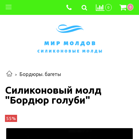
0
0
Бордюры. багеты
Силиконовый молд
"Бордюр голуби"
55%