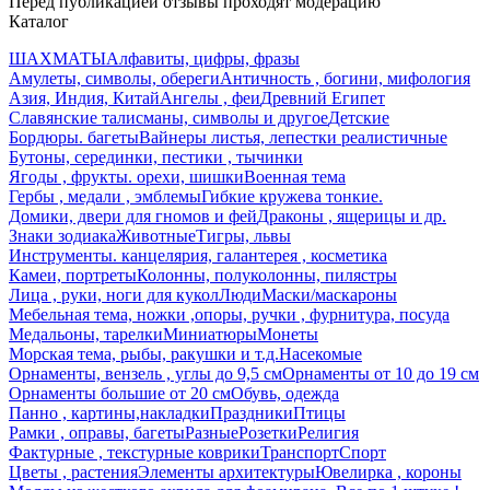
Перед публикацией отзывы проходят модерацию
Каталог
ШАХМАТЫ
Алфавиты, цифры, фразы
Амулеты, символы, обереги
Античность , богини, мифология
Азия, Индия, Китай
Ангелы , феи
Древний Египет
Славянские талисманы, символы и другое
Детские
Бордюры. багеты
Вайнеры листья, лепестки реалистичные
Бутоны, серединки, пестики , тычинки
Ягоды , фрукты. орехи, шишки
Военная тема
Гербы , медали , эмблемы
Гибкие кружева тонкие.
Домики, двери для гномов и фей
Драконы , ящерицы и др.
Знаки зодиака
Животные
Тигры, львы
Инструменты. канцелярия, галантерея , косметика
Камеи, портреты
Колонны, полуколонны, пилястры
Лица , руки, ноги для кукол
Люди
Маски/маскароны
Мебельная тема, ножки ,опоры, ручки , фурнитура, посуда
Медальоны, тарелки
Миниатюры
Монеты
Морская тема, рыбы, ракушки и т.д.
Насекомые
Орнаменты, вензель , углы до 9,5 см
Орнаменты от 10 до 19 см
Орнаменты большие от 20 см
Обувь, одежда
Панно , картины,накладки
Праздники
Птицы
Рамки , оправы, багеты
Разные
Розетки
Религия
Фактурные , текстурные коврики
Транспорт
Спорт
Цветы , растения
Элементы архитектуры
Ювелирка , короны