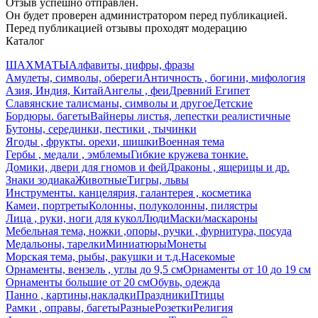
Отзыв успешно отправлен.
Он будет проверен администратором перед публикацией.
Перед публикацией отзывы проходят модерацию
Каталог
ШАХМАТЫ
Алфавиты, цифры, фразы
Амулеты, символы, обереги
Античность , богини, мифология
Азия, Индия, Китай
Ангелы , феи
Древний Египет
Славянские талисманы, символы и другое
Детские
Бордюры. багеты
Вайнеры листья, лепестки реалистичные
Бутоны, серединки, пестики , тычинки
Ягоды , фрукты. орехи, шишки
Военная тема
Гербы , медали , эмблемы
Гибкие кружева тонкие.
Домики, двери для гномов и фей
Драконы , ящерицы и др.
Знаки зодиака
Животные
Тигры, львы
Инструменты. канцелярия, галантерея , косметика
Камеи, портреты
Колонны, полуколонны, пилястры
Лица , руки, ноги для кукол
Люди
Маски/маскароны
Мебельная тема, ножки ,опоры, ручки , фурнитура, посуда
Медальоны, тарелки
Миниатюры
Монеты
Морская тема, рыбы, ракушки и т.д.
Насекомые
Орнаменты, вензель , углы до 9,5 см
Орнаменты от 10 до 19 см
Орнаменты большие от 20 см
Обувь, одежда
Панно , картины,накладки
Праздники
Птицы
Рамки , оправы, багеты
Разные
Розетки
Религия