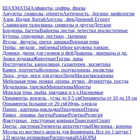
ШАХМАТЫ
Алфавиты, цифры, фразы
Амулеты, символы, обереги
Античность , богини, мифология
Азия, Индия, Китай
Ангелы , феи
Древний Египет
Славянские талисманы, символы и другое
Детские
Бордюры. багеты
Вайнеры листья, лепестки реалистичные
Бутоны, серединки, пестики , тычинки
Ягоды , фрукты. орехи, шишки
Военная тема
Гербы , медали , эмблемы
Гибкие кружева тонкие.
Домики, двери для гномов и фей
Драконы , ящерицы и др.
Знаки зодиака
Животные
Тигры, львы
Инструменты. канцелярия, галантерея , косметика
Камеи, портреты
Колонны, полуколонны, пилястры
Лица , руки, ноги для кукол
Люди
Маски/маскароны
Мебельная тема, ножки ,опоры, ручки , фурнитура, посуда
Медальоны, тарелки
Миниатюры
Монеты
Морская тема, рыбы, ракушки и т.д.
Насекомые
Орнаменты, вензель , углы до 9,5 см
Орнаменты от 10 до 19 см
Орнаменты большие от 20 см
Обувь, одежда
Панно , картины,накладки
Праздники
Птицы
Рамки , оправы, багеты
Разные
Розетки
Религия
Фактурные , текстурные коврики
Транспорт
Спорт
Цветы , растения
Элементы архитектуры
Ювелирка , короны
Молды из жесткого акрила для фоамирана. Все по 1 штуке !
3 D молды целиковые
Распродажа
НАБОРЫ