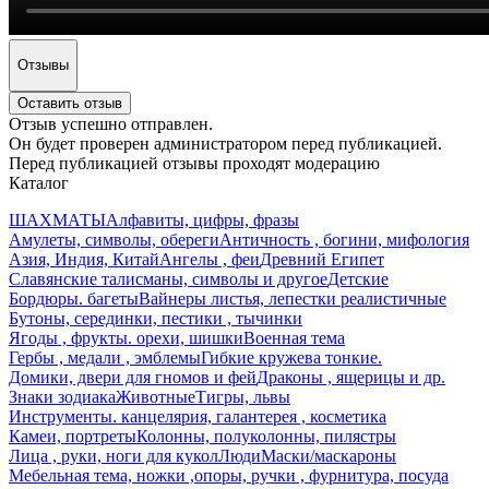
Отзывы
Оставить отзыв
Отзыв успешно отправлен.
Он будет проверен администратором перед публикацией.
Перед публикацией отзывы проходят модерацию
Каталог
ШАХМАТЫ
Алфавиты, цифры, фразы
Амулеты, символы, обереги
Античность , богини, мифология
Азия, Индия, Китай
Ангелы , феи
Древний Египет
Славянские талисманы, символы и другое
Детские
Бордюры. багеты
Вайнеры листья, лепестки реалистичные
Бутоны, серединки, пестики , тычинки
Ягоды , фрукты. орехи, шишки
Военная тема
Гербы , медали , эмблемы
Гибкие кружева тонкие.
Домики, двери для гномов и фей
Драконы , ящерицы и др.
Знаки зодиака
Животные
Тигры, львы
Инструменты. канцелярия, галантерея , косметика
Камеи, портреты
Колонны, полуколонны, пилястры
Лица , руки, ноги для кукол
Люди
Маски/маскароны
Мебельная тема, ножки ,опоры, ручки , фурнитура, посуда