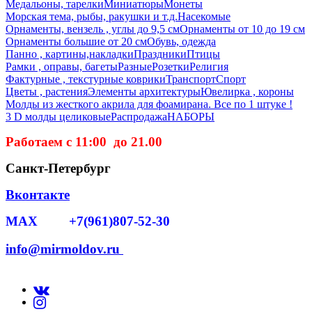
Медальоны, тарелки
Миниатюры
Монеты
Морская тема, рыбы, ракушки и т.д.
Насекомые
Орнаменты, вензель , углы до 9,5 см
Орнаменты от 10 до 19 см
Орнаменты большие от 20 см
Обувь, одежда
Панно , картины,накладки
Праздники
Птицы
Рамки , оправы, багеты
Разные
Розетки
Религия
Фактурные , текстурные коврики
Транспорт
Спорт
Цветы , растения
Элементы архитектуры
Ювелирка , короны
Молды из жесткого акрила для фоамирана. Все по 1 штуке !
3 D молды целиковые
Распродажа
НАБОРЫ
Работаем с 11:00 до 21.00
Санкт-Петербург
Вконтакте
MAX +7(961)807-52-30
info@mirmoldov.ru