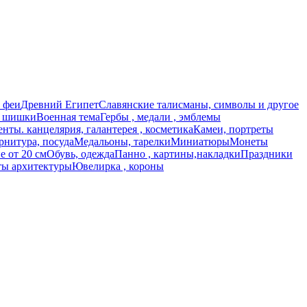
 феи
Древний Египет
Славянские талисманы, символы и другое
, шишки
Военная тема
Гербы , медали , эмблемы
нты. канцелярия, галантерея , косметика
Камеи, портреты
рнитура, посуда
Медальоны, тарелки
Миниатюры
Монеты
 от 20 см
Обувь, одежда
Панно , картины,накладки
Праздники
ы архитектуры
Ювелирка , короны