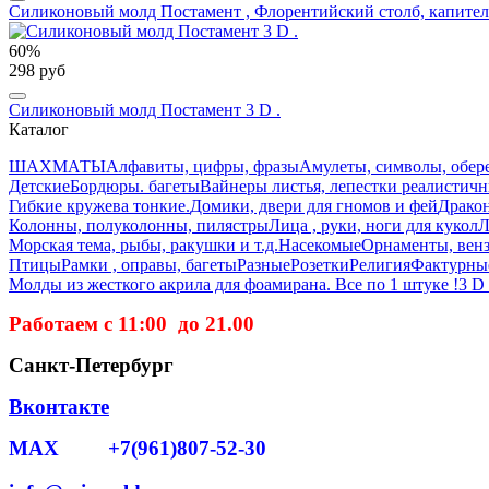
Силиконовый молд Постамент , Флорентийский столб, капител
60%
298 руб
Силиконовый молд Постамент 3 D .
Каталог
ШАХМАТЫ
Алфавиты, цифры, фразы
Амулеты, символы, обер
Детские
Бордюры. багеты
Вайнеры листья, лепестки реалистич
Гибкие кружева тонкие.
Домики, двери для гномов и фей
Дракон
Колонны, полуколонны, пилястры
Лица , руки, ноги для кукол
Л
Морская тема, рыбы, ракушки и т.д.
Насекомые
Орнаменты, вензе
Птицы
Рамки , оправы, багеты
Разные
Розетки
Религия
Фактурные
Молды из жесткого акрила для фоамирана. Все по 1 штуке !
3 D
Работаем с 11:00 до 21.00
Санкт-Петербург
Вконтакте
MAX +7(961)807-52-30