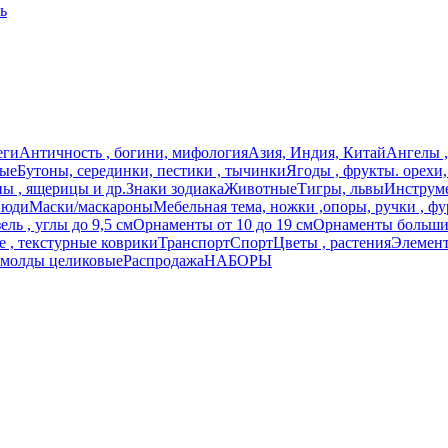
ь
еги
Античность , богини, мифология
Азия, Индия, Китай
Ангелы ,
ные
Бутоны, серединки, пестики , тычинки
Ягоды , фрукты. орехи
ы , ящерицы и др.
Знаки зодиака
Животные
Тигры, львы
Инструме
юди
Маски/маскароны
Мебельная тема, ножки ,опоры, ручки , фу
ль , углы до 9,5 см
Орнаменты от 10 до 19 см
Орнаменты большие
 , текстурные коврики
Транспорт
Спорт
Цветы , растения
Элемент
 молды целиковые
Распродажа
НАБОРЫ