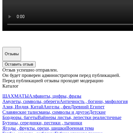
Отзывы
Оставить отзыв
Отзыв успешно отправлен.
Он будет проверен администратором перед публикацией.
Перед публикацией отзывы проходят модерацию
Каталог
ШАХМАТЫ
Алфавиты, цифры, фразы
Амулеты, символы, обереги
Античность , богини, мифология
Азия, Индия, Китай
Ангелы , феи
Древний Египет
Славянские талисманы, символы и другое
Детские
Бордюры. багеты
Вайнеры листья, лепестки реалистичные
Бутоны, серединки, пестики , тычинки
Ягоды , фрукты. орехи, шишки
Военная тема