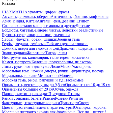
Каталог
ШАХМАТЫ
Алфавиты, цифры, фразы
Амулеты, символы, обереги
Античность , богини, мифология
Азия, Индия, Китай
Ангелы , феи
Древний Египет
Славянские талисманы, символы и другое
Детские
Бордюры. багеты
Вайнеры листья, лепестки реалистичные
Бутоны, серединки, пестики , тычинки
Ягоды , фрукты. орехи, шишки
Военная тема
Гербы , медали , эмблемы
Гибкие кружева тонкие.
Домики, двери для гномов и фей
Драконы , ящерицы и др.
Знаки зодиака
Животные
Тигры, львы
Инструменты. канцелярия, галантерея , косметика
Камеи, портреты
Колонны, полуколонны, пилястры
Лица , руки, ноги для кукол
Люди
Маски/маскароны
Мебельная тема, ножки ,опоры, ручки , фурнитура, посуда
Медальоны, тарелки
Миниатюры
Монеты
Морская тема, рыбы, ракушки и т.д.
Насекомые
Орнаменты, вензель , углы до 9,5 см
Орнаменты от 10 до 19 см
Орнаменты большие от 20 см
Обувь, одежда
Панно , картины,накладки
Праздники
Птицы
Рамки , оправы, багеты
Разные
Розетки
Религия
Фактурные , текстурные коврики
Транспорт
Спорт
Цветы , растения
Элементы архитектуры
Ювелирка , короны
Молды из жесткого акрила для фоамирана. Все по 1 штуке !