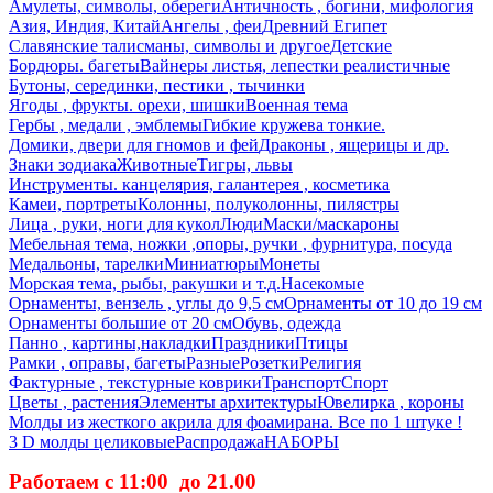
Амулеты, символы, обереги
Античность , богини, мифология
Азия, Индия, Китай
Ангелы , феи
Древний Египет
Славянские талисманы, символы и другое
Детские
Бордюры. багеты
Вайнеры листья, лепестки реалистичные
Бутоны, серединки, пестики , тычинки
Ягоды , фрукты. орехи, шишки
Военная тема
Гербы , медали , эмблемы
Гибкие кружева тонкие.
Домики, двери для гномов и фей
Драконы , ящерицы и др.
Знаки зодиака
Животные
Тигры, львы
Инструменты. канцелярия, галантерея , косметика
Камеи, портреты
Колонны, полуколонны, пилястры
Лица , руки, ноги для кукол
Люди
Маски/маскароны
Мебельная тема, ножки ,опоры, ручки , фурнитура, посуда
Медальоны, тарелки
Миниатюры
Монеты
Морская тема, рыбы, ракушки и т.д.
Насекомые
Орнаменты, вензель , углы до 9,5 см
Орнаменты от 10 до 19 см
Орнаменты большие от 20 см
Обувь, одежда
Панно , картины,накладки
Праздники
Птицы
Рамки , оправы, багеты
Разные
Розетки
Религия
Фактурные , текстурные коврики
Транспорт
Спорт
Цветы , растения
Элементы архитектуры
Ювелирка , короны
Молды из жесткого акрила для фоамирана. Все по 1 штуке !
3 D молды целиковые
Распродажа
НАБОРЫ
Работаем с 11:00 до 21.00