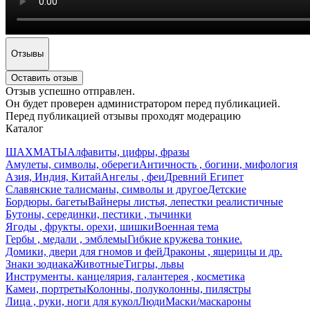
Отзывы
Оставить отзыв
Отзыв успешно отправлен.
Он будет проверен администратором перед публикацией.
Перед публикацией отзывы проходят модерацию
Каталог
ШАХМАТЫ
Алфавиты, цифры, фразы
Амулеты, символы, обереги
Античность , богини, мифология
Азия, Индия, Китай
Ангелы , феи
Древний Египет
Славянские талисманы, символы и другое
Детские
Бордюры. багеты
Вайнеры листья, лепестки реалистичные
Бутоны, серединки, пестики , тычинки
Ягоды , фрукты. орехи, шишки
Военная тема
Гербы , медали , эмблемы
Гибкие кружева тонкие.
Домики, двери для гномов и фей
Драконы , ящерицы и др.
Знаки зодиака
Животные
Тигры, львы
Инструменты. канцелярия, галантерея , косметика
Камеи, портреты
Колонны, полуколонны, пилястры
Лица , руки, ноги для кукол
Люди
Маски/маскароны