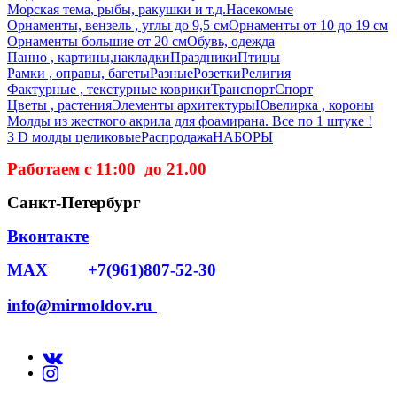
Морская тема, рыбы, ракушки и т.д.
Насекомые
Орнаменты, вензель , углы до 9,5 см
Орнаменты от 10 до 19 см
Орнаменты большие от 20 см
Обувь, одежда
Панно , картины,накладки
Праздники
Птицы
Рамки , оправы, багеты
Разные
Розетки
Религия
Фактурные , текстурные коврики
Транспорт
Спорт
Цветы , растения
Элементы архитектуры
Ювелирка , короны
Молды из жесткого акрила для фоамирана. Все по 1 штуке !
3 D молды целиковые
Распродажа
НАБОРЫ
Работаем с 11:00 до 21.00
Санкт-Петербург
Вконтакте
MAX +7(961)807-52-30
info@mirmoldov.ru