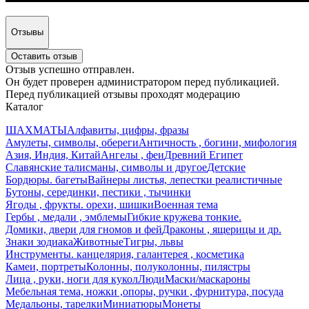
Отзывы
Оставить отзыв
Отзыв успешно отправлен.
Он будет проверен администратором перед публикацией.
Перед публикацией отзывы проходят модерацию
Каталог
ШАХМАТЫ
Алфавиты, цифры, фразы
Амулеты, символы, обереги
Античность , богини, мифология
Азия, Индия, Китай
Ангелы , феи
Древний Египет
Славянские талисманы, символы и другое
Детские
Бордюры. багеты
Вайнеры листья, лепестки реалистичные
Бутоны, серединки, пестики , тычинки
Ягоды , фрукты. орехи, шишки
Военная тема
Гербы , медали , эмблемы
Гибкие кружева тонкие.
Домики, двери для гномов и фей
Драконы , ящерицы и др.
Знаки зодиака
Животные
Тигры, львы
Инструменты. канцелярия, галантерея , косметика
Камеи, портреты
Колонны, полуколонны, пилястры
Лица , руки, ноги для кукол
Люди
Маски/маскароны
Мебельная тема, ножки ,опоры, ручки , фурнитура, посуда
Медальоны, тарелки
Миниатюры
Монеты