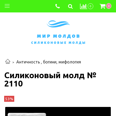
0
0
Античность , богини, мифология
Силиконовый молд №
2110
53%