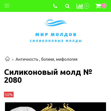
0
0
Античность , богини, мифология
Силиконовый молд №
2080
50%