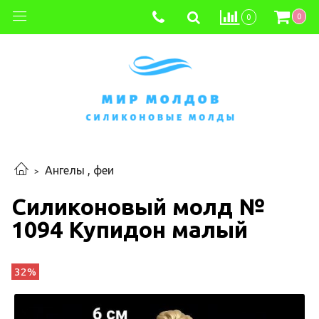
0
0
Ангелы , феи
Силиконовый молд №
1094 Купидон малый
32%