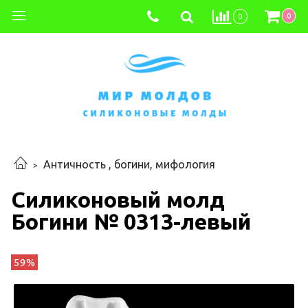
0
0
Античность , богини, мифология
Силиконовый молд
Богини № 0313-левый
59%