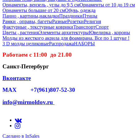
Орнаменты, вензель , углы до 9,5 см
Орнаменты от 10 до 19 см
Орнаменты большие от 20 см
Обувь, одежда
Панно , картины,накладки
Праздники
Птицы
Рамки , оправы, багеты
Разные
Розетки
Религия
Фактурные , текстурные коврики
Транспорт
Спорт
Цветы , растения
Элементы архитектуры
Ювелирка , короны
Молды из жесткого акрила для фоамирана. Все по 1 штуке !
3 D молды целиковые
Распродажа
НАБОРЫ
Работаем с 11:00 до 21.00
Санкт-Петербург
Вконтакте
MAX +7(961)807-52-30
info@mirmoldov.ru
Сделано в InSales