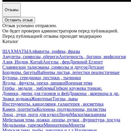
Отзывы
Оставить отзыв
Отзыв успешно отправлен.
Он будет проверен администратором перед публикацией.
Перед публикацией отзывы проходят модерацию
Каталог
ШАХМАТЫ
Алфавиты, цифры, фразы
Амулеты, символы, обереги
Античность , богини, мифология
Азия, Индия, Китай
Ангелы , феи
Древний Египет
Славянские талисманы, символы и другое
Детские
Бордюры. багеты
Вайнеры листья, лепестки реалистичные
Бутоны, серединки, пестики , тычинки
Ягоды , фрукты. орехи, шишки
Военная тема
Гербы , медали , эмблемы
Гибкие кружева тонкие.
Домики, двери для гномов и фей
Драконы , ящерицы и др.
Знаки зодиака
Животные
Тигры, львы
Инструменты. канцелярия, галантерея , косметика
Камеи, портреты
Колонны, полуколонны, пилястры
Лица , руки, ноги для кукол
Люди
Маски/маскароны
Мебельная тема, ножки ,опоры, ручки , фурнитура, посуда
Медальоны, тарелки
Миниатюры
Монеты
Морская тема, рыбы, ракушки и т.д.
Насекомые